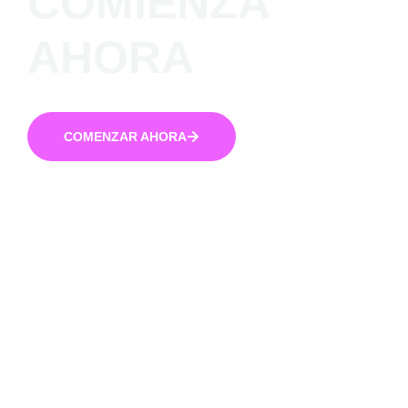
COMIENZA
AHORA
COMENZAR AHORA
Momentos, amigas y recuerdos que van a acompañarte toda
la vida.
El Portal 15 te lleva a vivir los 15 de una forma única,
divertida e inolvidable.